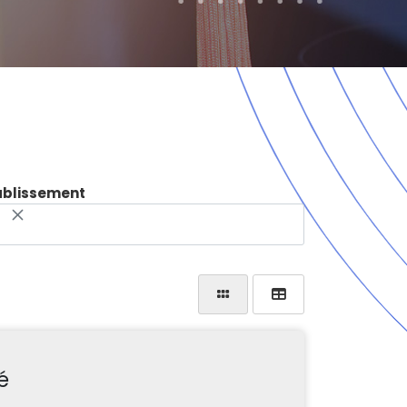
ablissement
é