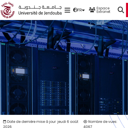
Espace
FR
Extranet
Date de dernière mise à jour: jeudi 6 août
Nombre de vues:
2026
4067