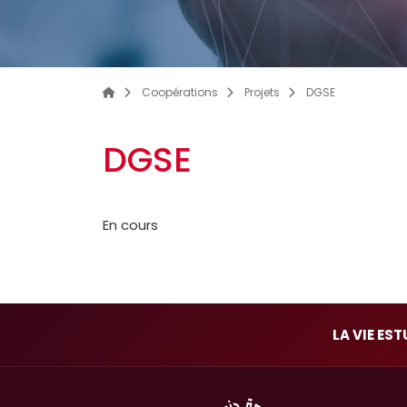
Coopérations
Projets
DGSE
DGSE
En cours
LA VIE ES