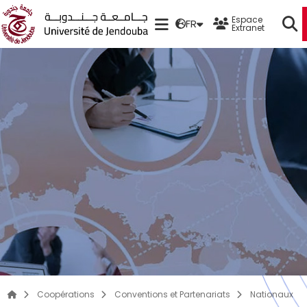
Espace
FR
Extranet
Coopérations
Conventions et Partenariats
Nationaux