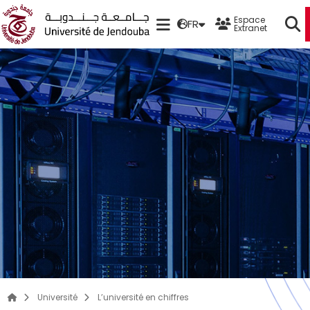
Espace
FR
Extranet
Université
L’université en chiffres