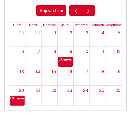
Aujourd'hui
Lundi
Mardi
Mercredi
Jeudi
Vendredi
Samedi
Dimanche
29
30
1
2
3
4
5
6
7
8
9
10
11
12
L’Université de Jendouba occupe la deu
13
14
15
16
17
18
19
20
21
22
23
24
25
26
L’Université de Jendouba devient la première institution universitai
Visite du l'Ambassadeur du Japon à l’Université de Jendouba
27
28
29
30
31
1
2